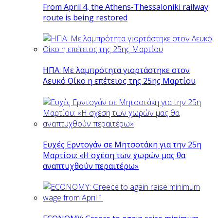
From April 4, the Athens-Thessaloniki railway
route is being restored
ΗΠΑ: Με λαμπρότητα γιορτάστηκε στον
Λευκό Οίκο η επέτειος της 25ης Μαρτίου
Ευχές Ερντογάν σε Μητσοτάκη για την 25η
Μαρτίου: «Η σχέση των χωρών μας θα
αναπτυχθούν περαιτέρω»