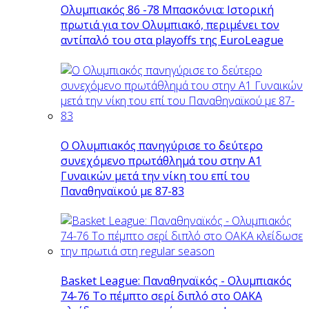
Ολυμπιακός 86 -78 Μπασκόνια: Ιστορική
πρωτιά για τον Ολυμπιακό, περιμένει τον
αντίπαλό του στα playoffs της EuroLeague
Ο Ολυμπιακός πανηγύρισε το δεύτερο
συνεχόμενο πρωτάθλημά του στην Α1
Γυναικών μετά την νίκη του επί του
Παναθηναϊκού με 87-83
Basket League: Παναθηναϊκός - Ολυμπιακός
74-76 Το πέμπτο σερί διπλό στο ΟΑΚΑ