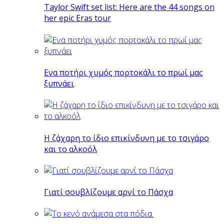
Taylor Swift set list: Here are the 44 songs on
her epic Eras tour
Eνα ποτήρι χυμός πορτοκάλι το πρωί μας
ξυπνάει
Η ζάχαρη το ίδιο επικίνδυνη με το τσιγάρο
και το αλκοόλ
Γιατί σουβλίζουμε αρνί το Πάσχα