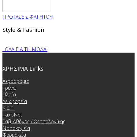
ΠΡΟΤΑΣΕΙΣ ΦΑΓΗΤΟΥ!
Style & Fashion
ΟΛΑ ΓΙΑ ΤΗ ΜΟΔΑ!
ΧΡΗΣΙΜΑ Links
Αεροδρόμια
Τρένα
Πλοία
Λεωφορεία
Κ.Ε.Π.
TaxisNet
Ταξί Αθήνας / Θεσσαλονίκης
Νοσοκομεία
Φαρμακεία