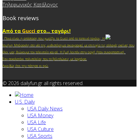
Τηλεφωνικός Κατάλογος
Book reviews
Από τα
Gucci
στο... ταγάρι!
Ποια είναι η απόσταση που χωρίζει τα Gucci από το ταπεινό ταγάρι; Η
Ισμήνη Μπάρακλη στο νέο της μυθιστόρημα σκιαγραφεί με επιτυχία τις αλλαγές εκείνες που
.
όλοι μας βιώνουμε τον τελευταίο καιρό
Η ζωή λοιπόν στην αρχή ήταν συναρπαστική.
Σαν σοκολατάκι πολυτελείας που το ξεδιπλώνεις με λαχτάρα.
Ακριβώς έτσι την πάτησα κι ε
γώ.
© 2026 dailyfun.gr all rights reserved.
U.S. Daily
USA Daily News
USA Money
USA Life
USA Culture
USA Sports