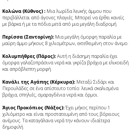
Κολώνα (Κύθνος) :
Μια λωρίδα λευκής άμμου που
περιβάλλεται από άγονες πλαγιές. Μπορεί να έρθει κανείς
με βάρκα ή με τα πόδια μετά από μια μεγάλη διαδρομή.
Περίσσα (Σαντορίνη):
Μια μεγάλη όμορφη παραλία με
μαύρη άμμο μήκους 8 χιλιομέτρων, εκτεθειμένη στον άνεμο.
Κολυμπήθρες (Πάρος):
Αυτή η διάσημη παραλία έχει
όμορφα γαλαζοπράσινα νερά και γκρίζα βράχια με ελικοειδή
και απρόβλεπτη μορφή.
Κανάλι της Αγάπης (Κέρκυρα):
Μεταξύ Σιδάρι και
Περουλάδες σε ένα απίστευτο τοπίο: λευκά σκαλισμένα
βράχια, σπηλιές, σμαραγδένια νερά και όρμοι.
Άγιος Προκόπιος (Νάξος):
Έχει μήκος περίπου 1
χιλιόμετρο και είναι προστατευμένη από τους βόρειους
ανέμους. Τα καταγάλανα νερά την κάνουν ιδιαίτερα
δημοφιλή.