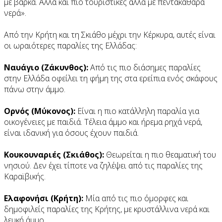
με βάρκα. Αλλά και πιο τουριστικές αλλά με πεντακάθαρα
νερά».
Από την Κρήτη και τη Σκιάθο μέχρι την Κέρκυρα, αυτές είναι
οι ωραιότερες παραλίες της Ελλάδας:
Ναυάγιο (Ζάκυνθος):
Από τις πιο διάσημες παραλίες
στην Ελλάδα οφείλει τη φήμη της στα ερείπια ενός σκάφους
πάνω στην άμμο.
Ορνός (Μύκονος):
Είναι η πιο κατάλληλη παραλία για
οικογένειες με παιδιά. Τέλεια άμμο και ήρεμα ρηχά νερά,
είναι ιδανική για όσους έχουν παιδιά.
Κουκουναριές (Σκιάθος):
Θεωρείται η πιο θεαματική του
νησιού. Δεν έχει τίποτε να ζηλέψει από τις παραλίες της
Καραϊβικής.
Ελαφονήσι (Κρήτη):
Μία από τις πιο όμορφες και
δημοφιλείς παραλίες της Κρήτης, με κρυστάλλινα νερά και
λευκή άμμο.