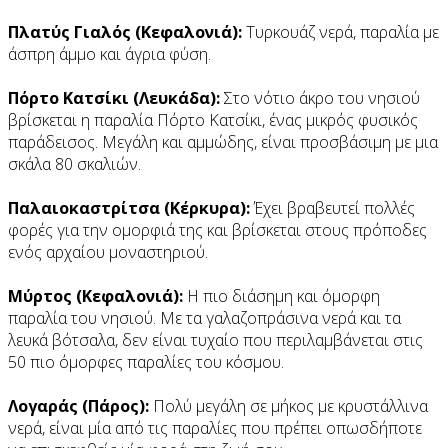
Πλατύς Γιαλός (Κεφαλονιά):
Τυρκουάζ νερά, παραλία με
άσπρη άμμο και άγρια φύση.
Πόρτο Κατσίκι (Λευκάδα):
Στο νότιο άκρο του νησιού
βρίσκεται η παραλία Πόρτο Κατσίκι, ένας μικρός φυσικός
παράδεισος. Μεγάλη και αμμώδης, είναι προσβάσιμη με μια
σκάλα 80 σκαλιών.
Παλαιοκαστρίτσα (Κέρκυρα):
Έχει βραβευτεί πολλές
φορές για την ομορφιά της και βρίσκεται στους πρόποδες
ενός αρχαίου μοναστηριού.
Μύρτος (Κεφαλονιά):
Η πιο διάσημη και όμορφη
παραλία του νησιού. Με τα γαλαζοπράσινα νερά και τα
λευκά βότσαλα, δεν είναι τυχαίο που περιλαμβάνεται στις
50 πιο όμορφες παραλίες του κόσμου.
Λογαράς (Πάρος):
Πολύ μεγάλη σε μήκος με κρυστάλλινα
νερά, είναι μία από τις παραλίες που πρέπει οπωσδήποτε