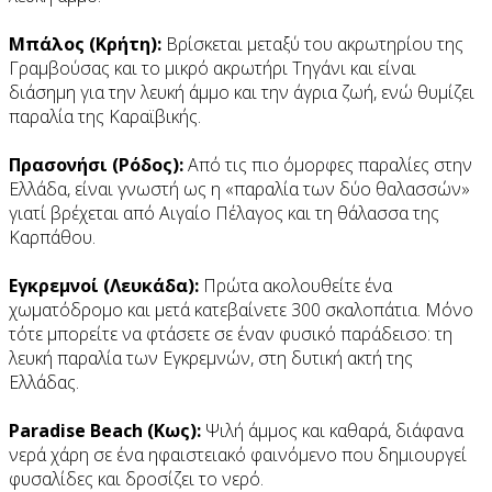
Μπάλος (Κρήτη):
Βρίσκεται μεταξύ του ακρωτηρίου της
Γραμβούσας και το μικρό ακρωτήρι Τηγάνι και είναι
διάσημη για την λευκή άμμο και την άγρια ζωή, ενώ θυμίζει
παραλία της Καραϊβικής.
Πρασονήσι (Ρόδος):
Από τις πιο όμορφες παραλίες στην
Ελλάδα, είναι γνωστή ως η «παραλία των δύο θαλασσών»
γιατί βρέχεται από Αιγαίο Πέλαγος και τη θάλασσα της
Καρπάθου.
Εγκρεμνοί (Λευκάδα):
Πρώτα ακολουθείτε ένα
χωματόδρομο και μετά κατεβαίνετε 300 σκαλοπάτια. Μόνο
τότε μπορείτε να φτάσετε σε έναν φυσικό παράδεισο: τη
λευκή παραλία των Εγκρεμνών, στη δυτική ακτή της
Ελλάδας.
Paradise Beach (Κως):
Ψιλή άμμος και καθαρά, διάφανα
νερά χάρη σε ένα ηφαιστειακό φαινόμενο που δημιουργεί
φυσαλίδες και δροσίζει το νερό.