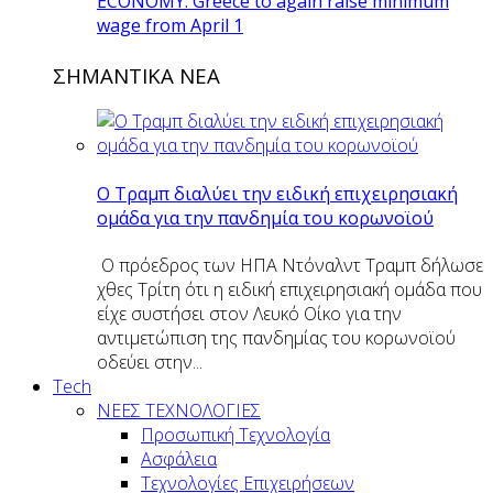
ECONOMY: Greece to again raise minimum
wage from April 1
ΣΗΜΑΝΤΙΚΑ ΝΕΑ
O Tραμπ διαλύει την ειδική επιχειρησιακή
ομάδα για την πανδημία του κορωνοϊού
Ο πρόεδρος των ΗΠΑ Ντόναλντ Τραμπ δήλωσε
χθες Τρίτη ότι η ειδική επιχειρησιακή ομάδα που
είχε συστήσει στον Λευκό Οίκο για την
αντιμετώπιση της πανδημίας του κορωνοϊού
οδεύει στην...
Tech
ΝΕΕΣ ΤΕΧΝΟΛΟΓΙΕΣ
Προσωπική Τεχνολογία
Ασφάλεια
Τεχνολογίες Επιχειρήσεων