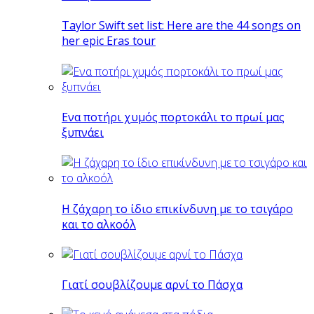
Taylor Swift set list: Here are the 44 songs on
her epic Eras tour
Eνα ποτήρι χυμός πορτοκάλι το πρωί μας
ξυπνάει
Η ζάχαρη το ίδιο επικίνδυνη με το τσιγάρο
και το αλκοόλ
Γιατί σουβλίζουμε αρνί το Πάσχα