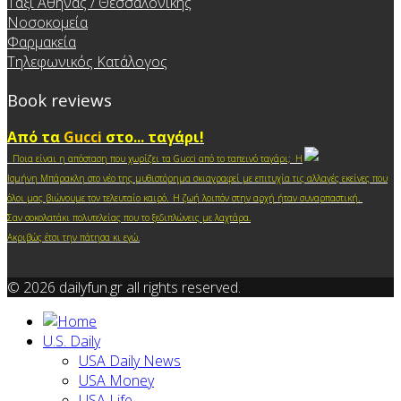
Ταξί Αθήνας / Θεσσαλονίκης
Νοσοκομεία
Φαρμακεία
Τηλεφωνικός Κατάλογος
Book reviews
Από τα
Gucci
στο... ταγάρι!
Ποια είναι η απόσταση που χωρίζει τα Gucci από το ταπεινό ταγάρι; Η
Ισμήνη Μπάρακλη στο νέο της μυθιστόρημα σκιαγραφεί με επιτυχία τις αλλαγές εκείνες που
.
όλοι μας βιώνουμε τον τελευταίο καιρό
Η ζωή λοιπόν στην αρχή ήταν συναρπαστική.
Σαν σοκολατάκι πολυτελείας που το ξεδιπλώνεις με λαχτάρα.
Ακριβώς έτσι την πάτησα κι ε
γώ.
© 2026 dailyfun.gr all rights reserved.
U.S. Daily
USA Daily News
USA Money
USA Life