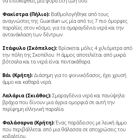
να επισκεφθείς μία φορά στη ζωή σου.
Φακίστρα (Πήλιο):
Βαθμολογήθηκε από τους
αναγνώστες της Guardian ως μία από τις 7 πιο όμορφες
παραλίες στον κόσμο, για τα σμαραγδένια νερά και την
αντανάκλαση των δέντρων.
Στάφυλο (Σκόπελος):
Βρίσκεται μόλις 4 χιλιόμετρα από
την πόλη της Σκοπέλου. Η άμμος αποτελείται από μικρά
βότσαλα και τα νερά είναι πεντακάθαρα.
Βάι (Κρήτη):
Διάσημη για το φοινικόδασος, έχει χρυσή
άμμο και καθαρά νερά.
Λαλάρια (Σκιάθος):
Σμαραγδένια νερά και πανύψηλα
βράχια που δίνουν μια άγρια ομορφιά σε αυτή την
περίφημη ελληνική παραλία.
Φαλάσαρνα (Κρήτη):
Ένας παράδεισος με λευκή άμμο
που περιβάλλεται από μια θάλασσα σε αποχρώσεις του
κοβαλτίου.