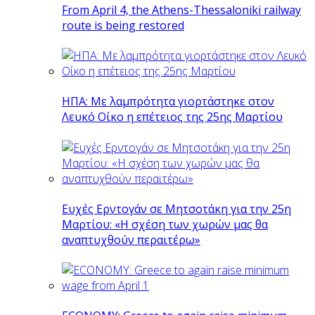
From April 4, the Athens-Thessaloniki railway
route is being restored
ΗΠΑ: Με λαμπρότητα γιορτάστηκε στον
Λευκό Οίκο η επέτειος της 25ης Μαρτίου
Ευχές Ερντογάν σε Μητσοτάκη για την 25η
Μαρτίου: «Η σχέση των χωρών μας θα
αναπτυχθούν περαιτέρω»