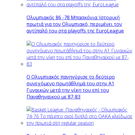
Ολυμπιακός 86 -78 Μπασκόνια: Ιστορική
πρωτιά για τον Ολυμπιακό, περιμένει τον
αντίπαλό του στα playoffs της EuroLeague
Ο Ολυμπιακός πανηγύρισε το δεύτερο
συνεχόμενο πρωτάθλημά του στην Α1
Γυναικών μετά την νίκη του επί του
Παναθηναϊκού με 87-83