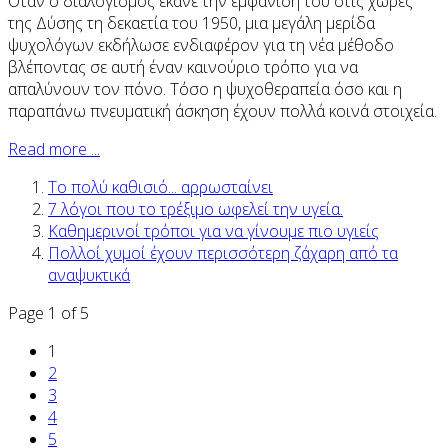
Όταν ο διαλογισμός έκανε την εμφάνισή του στις χώρες
της Δύσης τη δεκαετία του 1950, μια μεγάλη μερίδα
ψυχολόγων εκδήλωσε ενδιαφέρον για τη νέα μέθοδο
βλέποντας σε αυτή έναν καινούριο τρόπο για να
απαλύνουν τον πόνο. Τόσο η ψυχοθεραπεία όσο και η
παραπάνω πνευματική άσκηση έχουν πολλά κοινά στοιχεία.
Read more ...
Το πολύ καθισιό... αρρωσταίνει
7 λόγοι που το τρέξιμο ωφελεί την υγεία.
Kαθημερινοί τρόποι για να γίνουμε πιο υγιείς
Πολλοί χυμοί έχουν περισσότερη ζάχαρη από τα
αναψυκτικά
Page 1 of 5
1
2
3
4
5