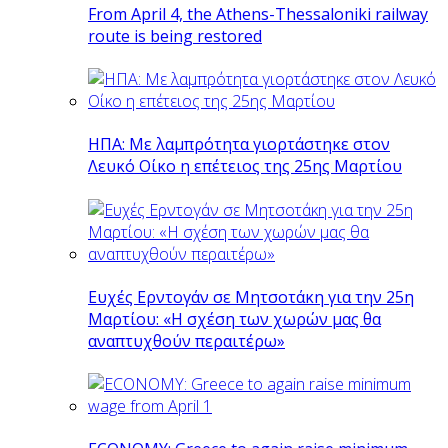
From April 4, the Athens-Thessaloniki railway
route is being restored
ΗΠΑ: Με λαμπρότητα γιορτάστηκε στον
Λευκό Οίκο η επέτειος της 25ης Μαρτίου
Ευχές Ερντογάν σε Μητσοτάκη για την 25η
Μαρτίου: «Η σχέση των χωρών μας θα
αναπτυχθούν περαιτέρω»