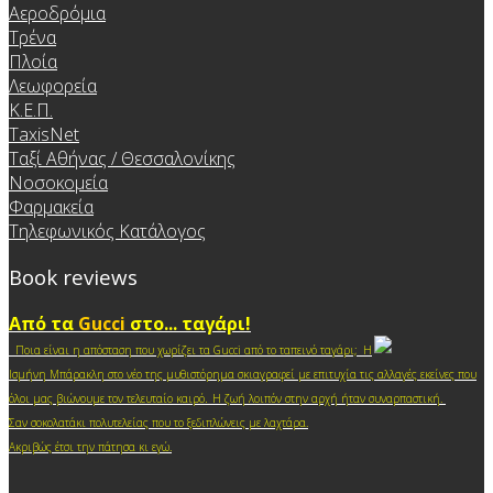
Αεροδρόμια
Τρένα
Πλοία
Λεωφορεία
Κ.Ε.Π.
TaxisNet
Ταξί Αθήνας / Θεσσαλονίκης
Νοσοκομεία
Φαρμακεία
Τηλεφωνικός Κατάλογος
Book reviews
Από τα
Gucci
στο... ταγάρι!
Ποια είναι η απόσταση που χωρίζει τα Gucci από το ταπεινό ταγάρι; Η
Ισμήνη Μπάρακλη στο νέο της μυθιστόρημα σκιαγραφεί με επιτυχία τις αλλαγές εκείνες που
.
όλοι μας βιώνουμε τον τελευταίο καιρό
Η ζωή λοιπόν στην αρχή ήταν συναρπαστική.
Σαν σοκολατάκι πολυτελείας που το ξεδιπλώνεις με λαχτάρα.
Ακριβώς έτσι την πάτησα κι ε
γώ.