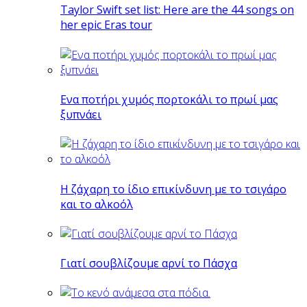
Taylor Swift set list: Here are the 44 songs on
her epic Eras tour
Eνα ποτήρι χυμός πορτοκάλι το πρωί μας
ξυπνάει
Η ζάχαρη το ίδιο επικίνδυνη με το τσιγάρο
και το αλκοόλ
Γιατί σουβλίζουμε αρνί το Πάσχα