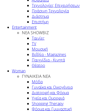
Ασφάλεια
Τεχνολογίες Επιχειρήσεων
Πράσινη Τεχνολογία
Διάστημα
Επιστήμη
Entertainment
ΝΕΑ SHOWBIZ
Ταινίες
TV
Μουσική
Βιβλία - Magazines
Παιχνίδια - Κινητά
Θέατρο
Woman
ΓΥΝΑΙΚΕΙΑ ΝΕΑ
Μόδα
Γυναίκα και Οικογένεια
Διατροφή και Φόρμα
Υγεία και Ομορφιά
Shopping Therapy
Φόρμα και Γυμναστική