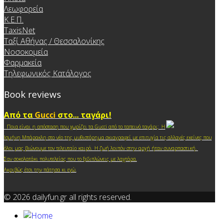
Λεωφορεία
Κ.Ε.Π.
TaxisNet
Ταξί Αθήνας / Θεσσαλονίκης
Νοσοκομεία
Φαρμακεία
Τηλεφωνικός Κατάλογος
Book reviews
Από τα
Gucci
στο... ταγάρι!
Ποια είναι η απόσταση που χωρίζει τα Gucci από το ταπεινό ταγάρι; Η
Ισμήνη Μπάρακλη στο νέο της μυθιστόρημα σκιαγραφεί με επιτυχία τις αλλαγές εκείνες που
.
όλοι μας βιώνουμε τον τελευταίο καιρό
Η ζωή λοιπόν στην αρχή ήταν συναρπαστική.
Σαν σοκολατάκι πολυτελείας που το ξεδιπλώνεις με λαχτάρα.
Ακριβώς έτσι την πάτησα κι ε
γώ.
© 2026 dailyfun.gr all rights reserved.