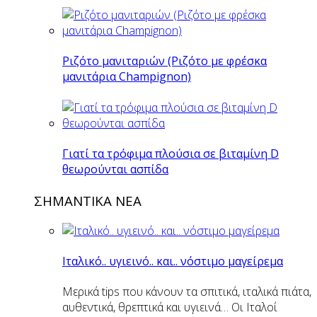
Ριζότο μανιταριών (Ριζότο με φρέσκα
μανιτάρια Champignon)
Γιατί τα τρόφιμα πλούσια σε βιταμίνη D
θεωρούνται ασπίδα
ΣΗΜΑΝΤΙΚΑ ΝΕΑ
Ιταλικό.. υγιεινό.. και.. νόστιμο μαγείρεμα
Μερικά tips που κάνουν τα σπιτικά, ιταλικά πιάτα,
αυθεντικά, θρεπτικά και υγιεινά… Οι Ιταλοί