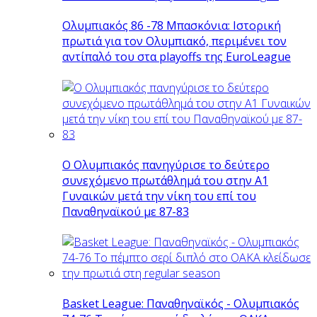
Ολυμπιακός 86 -78 Μπασκόνια: Ιστορική
πρωτιά για τον Ολυμπιακό, περιμένει τον
αντίπαλό του στα playoffs της EuroLeague
Ο Ολυμπιακός πανηγύρισε το δεύτερο
συνεχόμενο πρωτάθλημά του στην Α1
Γυναικών μετά την νίκη του επί του
Παναθηναϊκού με 87-83
Basket League: Παναθηναϊκός - Ολυμπιακός