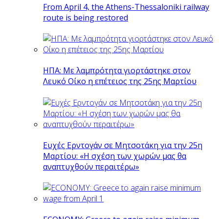
From April 4, the Athens-Thessaloniki railway
route is being restored
ΗΠΑ: Με λαμπρότητα γιορτάστηκε στον
Λευκό Οίκο η επέτειος της 25ης Μαρτίου
Ευχές Ερντογάν σε Μητσοτάκη για την 25η
Μαρτίου: «Η σχέση των χωρών μας θα
αναπτυχθούν περαιτέρω»