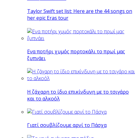
Taylor Swift set list: Here are the 44 songs on
her epic Eras tour
Eνα ποτήρι χυμός πορτοκάλι το πρωί μας
ξυπνάει
Η ζάχαρη το ίδιο επικίνδυνη με το τσιγάρο
και το αλκοόλ
Γιατί σουβλίζουμε αρνί το Πάσχα