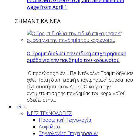
ECONOMY: Greece to again raise minimum
wage from April 1
ΣΗΜΑΝΤΙΚΑ ΝΕΑ
O Tραμπ διαλύει την ειδική επιχειρησιακή
ομάδα για την πανδημία του κορωνοϊού
Ο πρόεδρος των ΗΠΑ Ντόναλντ Τραμπ δήλωσε
χθες Τρίτη ότι η ειδική επιχειρησιακή ομάδα που
είχε συστήσει στον Λευκό Οίκο για την
αντιμετώπιση της πανδημίας του κορωνοϊού
οδεύει στην...
Tech
ΝΕΕΣ ΤΕΧΝΟΛΟΓΙΕΣ
Προσωπική Τεχνολογία
Ασφάλεια
Τεχνολογίες Επιχειρήσεων