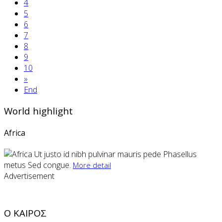
4
5
6
7
8
9
10
»
End
World highlight
Africa
Ut justo id nibh pulvinar mauris pede Phasellus
metus Sed congue.
More detail
Advertisement
Ο ΚΑΙΡΟΣ