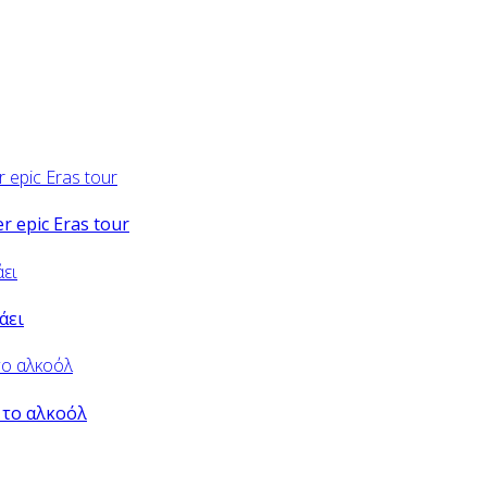
er epic Eras tour
άει
 το αλκοόλ