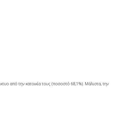
τυο από την κατοικία τους (ποσοστό 68,1%). Μάλιστα, την