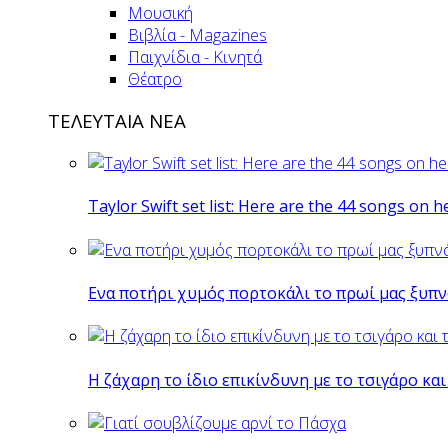
Μουσική
Βιβλία - Magazines
Παιχνίδια - Κινητά
Θέατρο
ΤΕΛΕΥΤΑΙΑ ΝΕΑ
Taylor Swift set list: Here are the 44 songs on h
Eνα ποτήρι χυμός πορτοκάλι το πρωί μας ξυπν
Η ζάχαρη το ίδιο επικίνδυνη με το τσιγάρο και