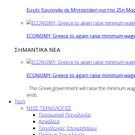
Ευχές Ερντογάν σε Μητσοτάκη για την 25η Μα
ECONOMY: Greece to again raise minimum wage 
ΣΗΜΑΝΤΙΚΑ ΝΕΑ
ECONOMY: Greece to again raise minimum wage 
The Greek government will raise the minimum wage n
ends.
Tech
ΝΕΕΣ ΤΕΧΝΟΛΟΓΙΕΣ
Προσωπική Τεχνολογία
Ασφάλεια
Τεχνολογίες Επιχειρήσεων
Πράσινη Τεχνολογία