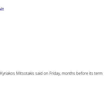
ω»
Kyriakos Mitsotakis said on Friday, months before its term