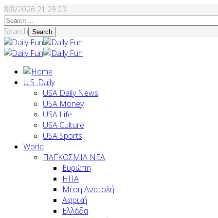
8/8/2026
21:29:03
Search
Search
U.S. Daily
USA Daily News
USA Money
USA Life
USA Culture
USA Sports
World
ΠΑΓΚΟΣΜΙΑ ΝΕΑ
Ευρώπη
ΗΠΑ
Μέση Ανατολή
Αφρική
Ελλάδα