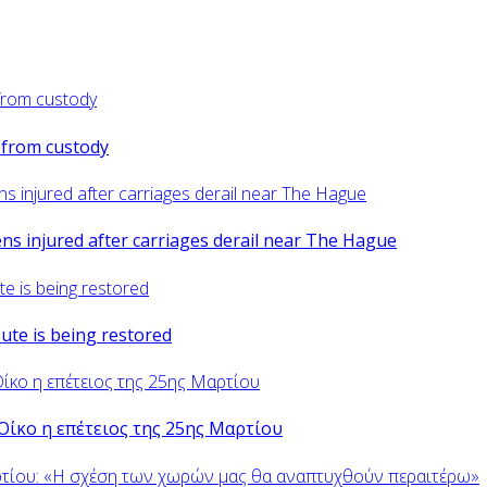
d from custody
zens injured after carriages derail near The Hague
oute is being restored
Οίκο η επέτειος της 25ης Μαρτίου