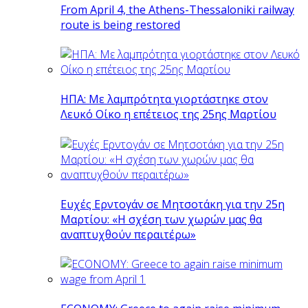
From April 4, the Athens-Thessaloniki railway
route is being restored
ΗΠΑ: Με λαμπρότητα γιορτάστηκε στον
Λευκό Οίκο η επέτειος της 25ης Μαρτίου
Ευχές Ερντογάν σε Μητσοτάκη για την 25η
Μαρτίου: «Η σχέση των χωρών μας θα
αναπτυχθούν περαιτέρω»