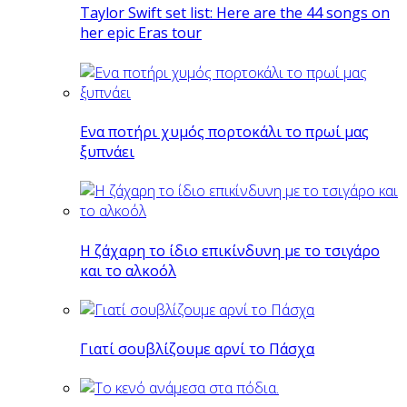
Taylor Swift set list: Here are the 44 songs on
her epic Eras tour
Eνα ποτήρι χυμός πορτοκάλι το πρωί μας
ξυπνάει
Η ζάχαρη το ίδιο επικίνδυνη με το τσιγάρο
και το αλκοόλ
Γιατί σουβλίζουμε αρνί το Πάσχα