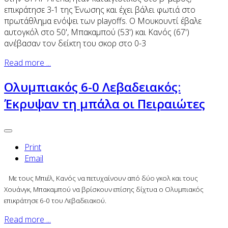
επικράτησε 3-1 της Ένωσης και έχει βάλει φωτιά στο
πρωτάθλημα ενόψει των playoffs. Ο Μουκουντί έβαλε
αυτογκόλ στο 50', Μπακαμπού (53') και Κανός (67')
ανέβασαν τον δείκτη του σκορ στο 0-3
Read more ...
Ολυμπιακός 6-0 Λεβαδειακός:
Έκρυψαν τη μπάλα οι Πειραιώτες
Print
Email
Με τους Μπιέλ, Κανός να πετυχαίνουν από δύο γκολ και τους
Χουάνγκ, Μπακαμπού να βρίσκουν επίσης δίχτυα ο Ολυμπιακός
επικράτησε 6-0 του Λεβαδειακού.
Read more ...