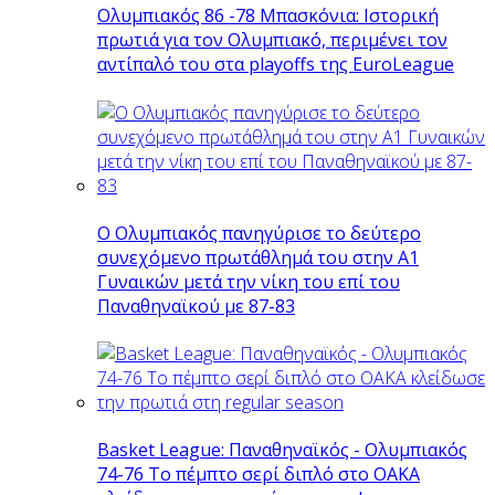
Ολυμπιακός 86 -78 Μπασκόνια: Ιστορική
πρωτιά για τον Ολυμπιακό, περιμένει τον
αντίπαλό του στα playoffs της EuroLeague
Ο Ολυμπιακός πανηγύρισε το δεύτερο
συνεχόμενο πρωτάθλημά του στην Α1
Γυναικών μετά την νίκη του επί του
Παναθηναϊκού με 87-83
Basket League: Παναθηναϊκός - Ολυμπιακός
74-76 Το πέμπτο σερί διπλό στο ΟΑΚΑ