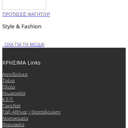
ΠΡΟΤΑΣΕΙΣ ΦΑΓΗΤΟΥ!
Style & Fashion
ΟΛΑ ΓΙΑ ΤΗ ΜΟΔΑ!
ΧΡΗΣΙΜΑ Links
Αεροδρόμια
Τρένα
Πλοία
Λεωφορεία
Κ.Ε.Π.
TaxisNet
Ταξί Αθήνας / Θεσσαλονίκης
Νοσοκομεία
Φαρμακεία