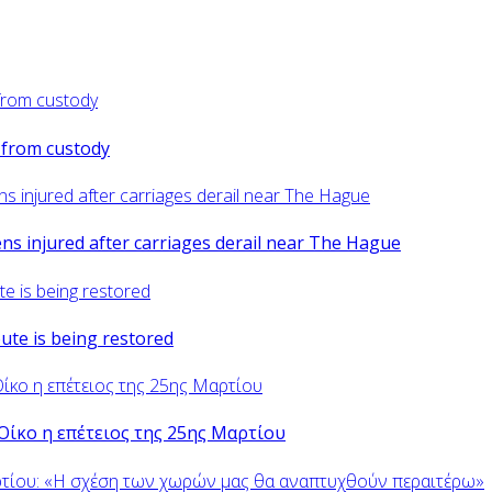
d from custody
zens injured after carriages derail near The Hague
oute is being restored
Οίκο η επέτειος της 25ης Μαρτίου