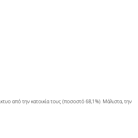
τυο από την κατοικία τους (ποσοστό 68,1%). Μάλιστα, την