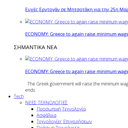
Ευχές Ερντογάν σε Μητσοτάκη για την 25η Μα
ECONOMY: Greece to again raise minimum wage 
ΣΗΜΑΝΤΙΚΑ ΝΕΑ
ECONOMY: Greece to again raise minimum wage 
The Greek government will raise the minimum wage n
ends.
Tech
ΝΕΕΣ ΤΕΧΝΟΛΟΓΙΕΣ
Προσωπική Τεχνολογία
Ασφάλεια
Τεχνολογίες Επιχειρήσεων
Πράσινη Τεχνολογία