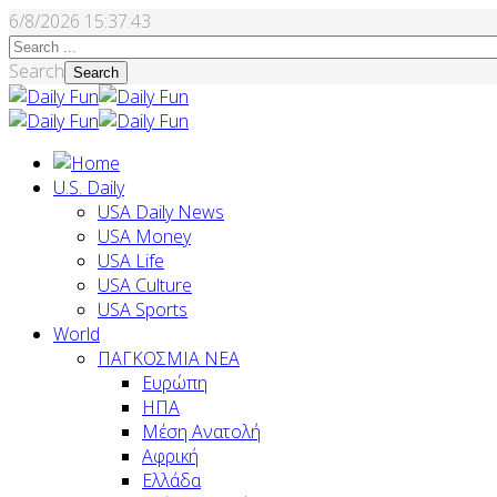
6/8/2026
15:37:44
Search
Search
U.S. Daily
USA Daily News
USA Money
USA Life
USA Culture
USA Sports
World
ΠΑΓΚΟΣΜΙΑ ΝΕΑ
Ευρώπη
ΗΠΑ
Μέση Ανατολή
Αφρική
Ελλάδα