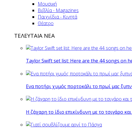
Μουσική
Βιβλία - Magazines
Παιχνίδια - Κινητά
Θέατρο
ΤΕΛΕΥΤΑΙΑ ΝΕΑ
Taylor Swift set list: Here are the 44 songs on h
Eνα ποτήρι χυμός πορτοκάλι το πρωί μας ξυπν
Η ζάχαρη το ίδιο επικίνδυνη με το τσιγάρο και