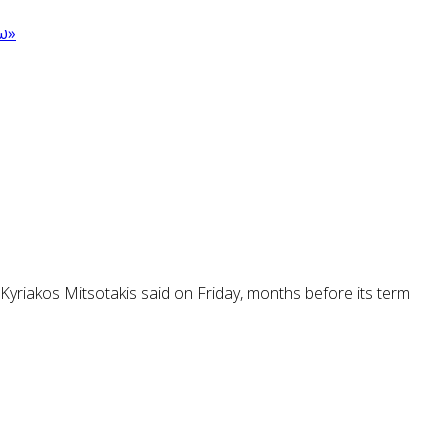
ω»
Kyriakos Mitsotakis said on Friday, months before its term