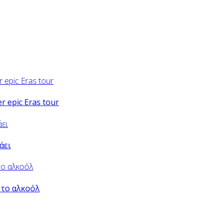
er epic Eras tour
άει
 το αλκοόλ