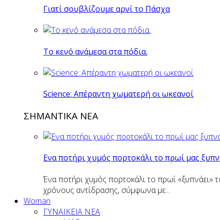
Γιατί σουβλίζουμε αρνί το Πάσχα
Το κενό ανάμεσα στα πόδια.
Science: Απέραντη χωματερή οι ωκεανοί
ΣΗΜΑΝΤΙΚΑ ΝΕΑ
Eνα ποτήρι χυμός πορτοκάλι το πρωί μας ξυπν
Ένα ποτήρι χυμός πορτοκάλι το πρωί «ξυπνάει» τ
χρόνους αντίδρασης, σύμφωνα με...
Woman
ΓΥΝΑΙΚΕΙΑ ΝΕΑ