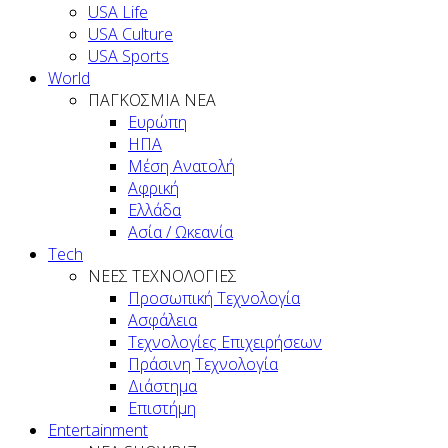
USA Life
USA Culture
USA Sports
World
ΠΑΓΚΟΣΜΙΑ ΝΕΑ
Ευρώπη
ΗΠΑ
Μέση Ανατολή
Αφρική
Ελλάδα
Ασία / Ωκεανία
Tech
ΝΕΕΣ ΤΕΧΝΟΛΟΓΙΕΣ
Προσωπική Τεχνολογία
Ασφάλεια
Τεχνολογίες Επιχειρήσεων
Πράσινη Τεχνολογία
Διάστημα
Επιστήμη
Entertainment