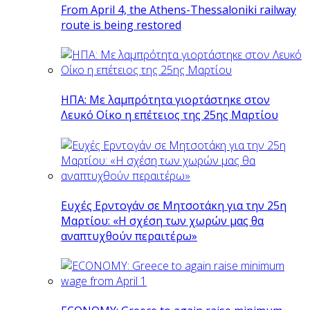
From April 4, the Athens-Thessaloniki railway
route is being restored
ΗΠΑ: Με λαμπρότητα γιορτάστηκε στον
Λευκό Οίκο η επέτειος της 25ης Μαρτίου
Ευχές Ερντογάν σε Μητσοτάκη για την 25η
Μαρτίου: «Η σχέση των χωρών μας θα
αναπτυχθούν περαιτέρω»