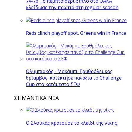
74-76 Το πέμπτο σερί διπλό στο ΟΑΚΑ
κλείδωσε την πρωτιά στη regular season
Reds clinch playoff spot, Greens win in France
Ολυμπιακός - Μακάμπι: Ερυθρόλευκος
θρίαμβος, κατέκτησε πανάξια το Challenge
Cup στο κατάμεστο ΣΕΦ
ΣΗΜΑΝΤΙΚΑ ΝΕΑ
Ο Σλούκας κρατούσε το κλειδί της νίκης