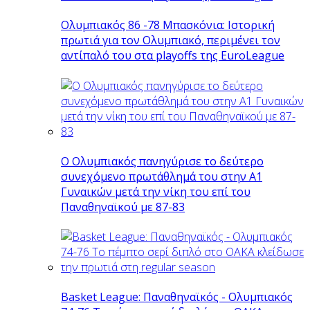
Ολυμπιακός 86 -78 Μπασκόνια: Ιστορική
πρωτιά για τον Ολυμπιακό, περιμένει τον
αντίπαλό του στα playoffs της EuroLeague
Ο Ολυμπιακός πανηγύρισε το δεύτερο
συνεχόμενο πρωτάθλημά του στην Α1
Γυναικών μετά την νίκη του επί του
Παναθηναϊκού με 87-83
Basket League: Παναθηναϊκός - Ολυμπιακός