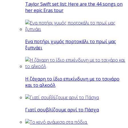
Taylor Swift set list: Here are the 44 songs on
her epic Eras tour
Eνα ποτήρι χυμός πορτοκάλι το πρωί μας
ξυπνάει
Η ζάχαρη το ίδιο επικίνδυνη με το τσιγάρο
και το αλκοόλ
Γιατί σουβλίζουμε αρνί το Πάσχα