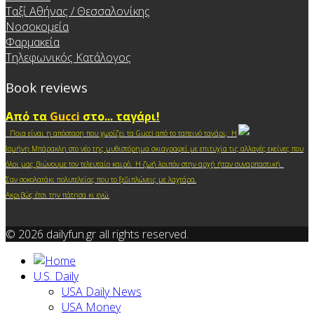
Ταξί Αθήνας / Θεσσαλονίκης
Νοσοκομεία
Φαρμακεία
Τηλεφωνικός Κατάλογος
Book reviews
Από τα
Gucci
στο... ταγάρι!
Ποια είναι η απόσταση που χωρίζει τα Gucci από το ταπεινό ταγάρι; Η
Ισμήνη Μπάρακλη στο νέο της μυθιστόρημα σκιαγραφεί με επιτυχία τις αλλαγές εκείνες που
.
όλοι μας βιώνουμε τον τελευταίο καιρό
Η ζωή λοιπόν στην αρχή ήταν συναρπαστική.
Σαν σοκολατάκι πολυτελείας που το ξεδιπλώνεις με λαχτάρα.
Ακριβώς έτσι την πάτησα κι ε
γώ.
© 2026 dailyfun.gr all rights reserved.
U.S. Daily
USA Daily News
USA Money