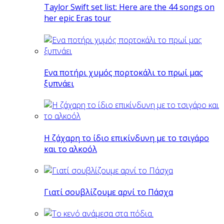
Taylor Swift set list: Here are the 44 songs on
her epic Eras tour
Eνα ποτήρι χυμός πορτοκάλι το πρωί μας
ξυπνάει
Η ζάχαρη το ίδιο επικίνδυνη με το τσιγάρο
και το αλκοόλ
Γιατί σουβλίζουμε αρνί το Πάσχα