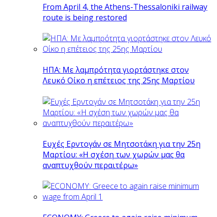
From April 4, the Athens-Thessaloniki railway
route is being restored
ΗΠΑ: Με λαμπρότητα γιορτάστηκε στον
Λευκό Οίκο η επέτειος της 25ης Μαρτίου
Ευχές Ερντογάν σε Μητσοτάκη για την 25η
Μαρτίου: «Η σχέση των χωρών μας θα
αναπτυχθούν περαιτέρω»