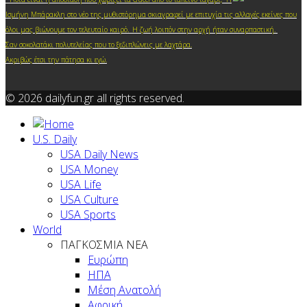
Ισμήνη Μπάρακλη στο νέο της μυθιστόρημα σκιαγραφεί με επιτυχία τις αλλαγές εκείνες που
.
όλοι μας βιώνουμε τον τελευταίο καιρό
Η ζωή λοιπόν στην αρχή ήταν συναρπαστική.
Σαν σοκολατάκι πολυτελείας που το ξεδιπλώνεις με λαχτάρα.
Ακριβώς έτσι την πάτησα κι ε
γώ.
© 2026 dailyfun.gr all rights reserved.
U.S. Daily
USA Daily News
USA Money
USA Life
USA Culture
USA Sports
World
ΠΑΓΚΟΣΜΙΑ ΝΕΑ
Ευρώπη
ΗΠΑ
Μέση Ανατολή
Αφρική