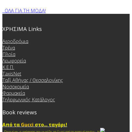
ΟΛΑ ΓΙΑ ΤΗ ΜΟΔΑ!
ΧΡΗΣΙΜΑ Links
Αεροδρόμια
Τρένα
Πλοία
Λεωφορεία
Κ.Ε.Π.
TaxisNet
Ταξί Αθήνας / Θεσσαλονίκης
Νοσοκομεία
Φαρμακεία
Τηλεφωνικός Κατάλογος
Book reviews
Από τα
Gucci
στο... ταγάρι!
Ποια είναι η απόσταση που χωρίζει τα Gucci από το ταπεινό ταγάρι; Η