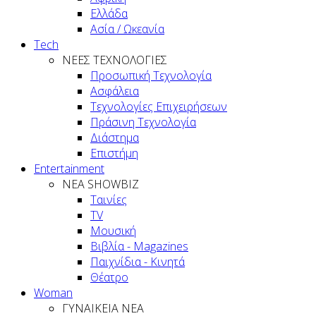
Ελλάδα
Ασία / Ωκεανία
Tech
ΝΕΕΣ ΤΕΧΝΟΛΟΓΙΕΣ
Προσωπική Τεχνολογία
Ασφάλεια
Τεχνολογίες Επιχειρήσεων
Πράσινη Τεχνολογία
Διάστημα
Επιστήμη
Entertainment
ΝΕΑ SHOWBIZ
Ταινίες
TV
Μουσική
Βιβλία - Magazines
Παιχνίδια - Κινητά
Θέατρο
Woman
ΓΥΝΑΙΚΕΙΑ ΝΕΑ