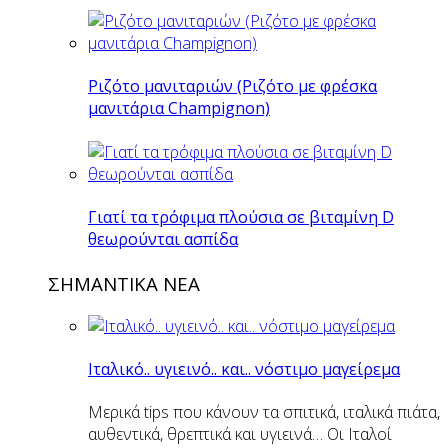
Ριζότο μανιταριών (Ριζότο με φρέσκα
μανιτάρια Champignon)
Γιατί τα τρόφιμα πλούσια σε βιταμίνη D
θεωρούνται ασπίδα
ΣΗΜΑΝΤΙΚΑ ΝΕΑ
Ιταλικό.. υγιεινό.. και.. νόστιμο μαγείρεμα
Μερικά tips που κάνουν τα σπιτικά, ιταλικά πιάτα,
αυθεντικά, θρεπτικά και υγιεινά… Οι Ιταλοί