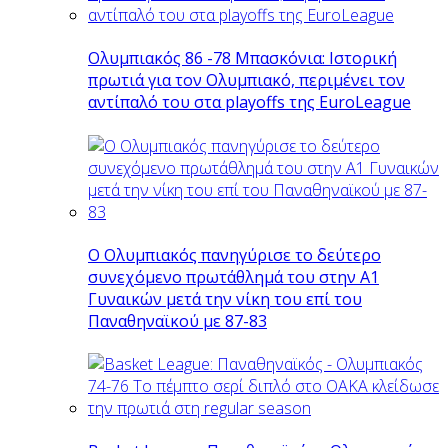
Ολυμπιακός 86 -78 Μπασκόνια: Ιστορική
πρωτιά για τον Ολυμπιακό, περιμένει τον
αντίπαλό του στα playoffs της EuroLeague
Ο Ολυμπιακός πανηγύρισε το δεύτερο
συνεχόμενο πρωτάθλημά του στην Α1
Γυναικών μετά την νίκη του επί του
Παναθηναϊκού με 87-83