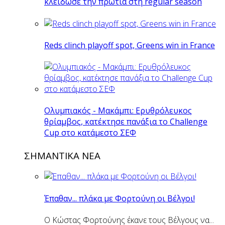
κλείδωσε την πρωτιά στη regular season
Reds clinch playoff spot, Greens win in France
Ολυμπιακός - Μακάμπι: Ερυθρόλευκος
θρίαμβος, κατέκτησε πανάξια το Challenge
Cup στο κατάμεστο ΣΕΦ
ΣΗΜΑΝΤΙΚΑ ΝΕΑ
Έπαθαν... πλάκα με Φορτούνη οι Βέλγοι!
Ο Κώστας Φορτούνης έκανε τους Βέλγους να...