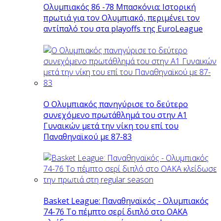
Ολυμπιακός 86 -78 Μπασκόνια: Ιστορική
πρωτιά για τον Ολυμπιακό, περιμένει τον
αντίπαλό του στα playoffs της EuroLeague
Ο Ολυμπιακός πανηγύρισε το δεύτερο
συνεχόμενο πρωτάθλημά του στην Α1
Γυναικών μετά την νίκη του επί του
Παναθηναϊκού με 87-83
Basket League: Παναθηναϊκός - Ολυμπιακός
74-76 Το πέμπτο σερί διπλό στο ΟΑΚΑ