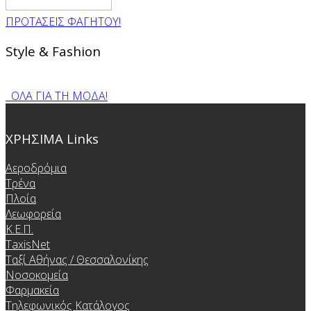
ΠΡΟΤΑΣΕΙΣ ΦΑΓΗΤΟΥ!
Style & Fashion
ΟΛΑ ΓΙΑ ΤΗ ΜΟΔΑ!
ΧΡΗΣΙΜΑ Links
Αεροδρόμια
Τρένα
Πλοία
Λεωφορεία
Κ.Ε.Π.
TaxisNet
Ταξί Αθήνας / Θεσσαλονίκης
Νοσοκομεία
Φαρμακεία
Τηλεφωνικός Κατάλογος