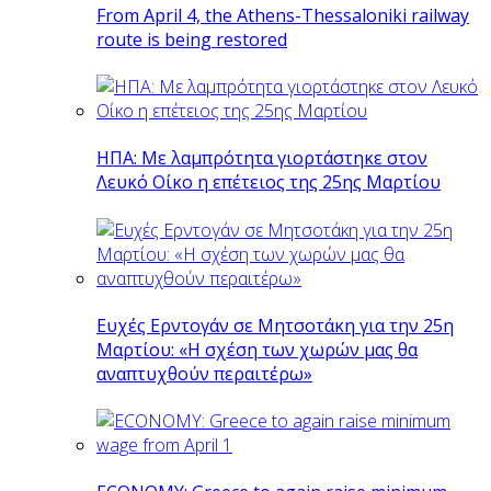
From April 4, the Athens-Thessaloniki railway
route is being restored
ΗΠΑ: Με λαμπρότητα γιορτάστηκε στον
Λευκό Οίκο η επέτειος της 25ης Μαρτίου
Ευχές Ερντογάν σε Μητσοτάκη για την 25η
Μαρτίου: «Η σχέση των χωρών μας θα
αναπτυχθούν περαιτέρω»