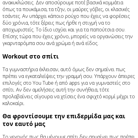
ανακυκλώσεις. Δεν αποσύρουμε ποτέ βασικά κομμάτια
όπως τα πουκάμισα, τα τζην, οι μαύρες γόβες, οι κλασικές
τσάντες. Αν υπάρχει κάποιο ρούχο που έχεις να φορέσεις
δύο χρόνια, τότε ξέρεις πως ήρθε η στιγμή να το
αποχωριστείς. Το ίδιο ισχύει και για τα παπούτσια σου.
Επίσης τώρα που έχεις χρόνο, μπορείς να οργανώσεις την
γκαρνταρόμπα σου ανά χρώμα ή ανά είδος.
Workout στο σπίτι
Τα γυμναστήρια έκλεισαν, αυτό όμως δεν σημαίνει πως
πρέπει να εγκαταλείψεις την γραμμή σου. Υπάρχουν άπειρες
επιλογές στο You Tube ή από apps για να γυμναστείς στο
σπίτι. Αν δεν αμελήσεις αυτή την συνήθεια, τότε
προλαβαίνεις σίγουρα να χτίσεις ένα σφιχτό κορμί μέχρι το
καλοκαίρι.
Θα φροντίσουμε την επιδερμίδα μας και
τον εαυτό μας
Το γεγονός πως θα μένουμε σπίτι δεν σημαίνει πως πρέπει