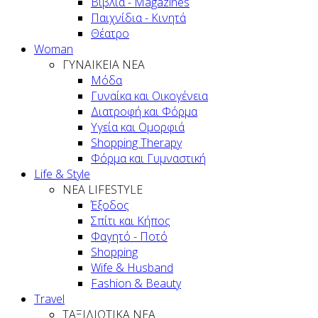
Βιβλία - Magazines
Παιχνίδια - Κινητά
Θέατρο
Woman
ΓΥΝΑΙΚΕΙΑ ΝΕΑ
Μόδα
Γυναίκα και Οικογένεια
Διατροφή και Φόρμα
Υγεία και Ομορφιά
Shopping Therapy
Φόρμα και Γυμναστική
Life & Style
ΝΕΑ LIFESTYLE
Έξοδος
Σπίτι και Κήπος
Φαγητό - Ποτό
Shopping
Wife & Husband
Fashion & Beauty
Travel
ΤΑΞΙΔΙΩΤΙΚΑ ΝΕΑ