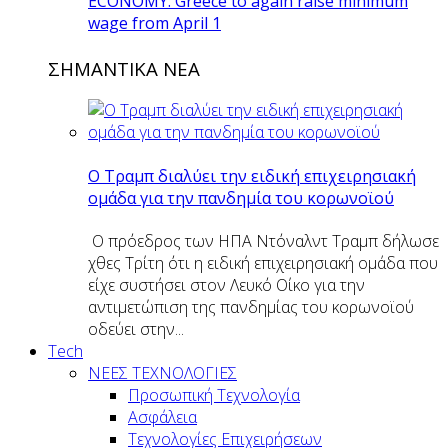
ECONOMY: Greece to again raise minimum
wage from April 1
ΣΗΜΑΝΤΙΚΑ ΝΕΑ
O Tραμπ διαλύει την ειδική επιχειρησιακή
ομάδα για την πανδημία του κορωνοϊού
Ο πρόεδρος των ΗΠΑ Ντόναλντ Τραμπ δήλωσε
χθες Τρίτη ότι η ειδική επιχειρησιακή ομάδα που
είχε συστήσει στον Λευκό Οίκο για την
αντιμετώπιση της πανδημίας του κορωνοϊού
οδεύει στην...
Tech
ΝΕΕΣ ΤΕΧΝΟΛΟΓΙΕΣ
Προσωπική Τεχνολογία
Ασφάλεια
Τεχνολογίες Επιχειρήσεων