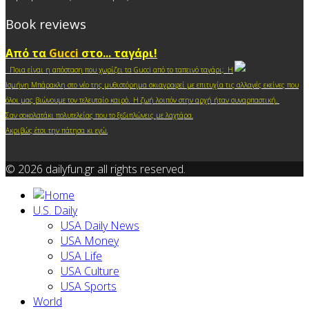
Book reviews
Από τα
Gucci
στο... ταγάρι!
Ποια είναι η απόσταση που χωρίζει τα Gucci από το ταπεινό ταγάρι; Η
Ισμήνη Μπάρακλη στο νέο της μυθιστόρημα σκιαγραφεί με επιτυχία τις αλλαγές εκείνες που
.
όλοι μας βιώνουμε τον τελευταίο καιρό
Η ζωή λοιπόν στην αρχή ήταν συναρπαστική.
Σαν σοκολατάκι πολυτελείας που το ξεδιπλώνεις με λαχτάρα.
Ακριβώς έτσι την πάτησα κι ε
γώ.
© 2026 dailyfun.gr all rights reserved.
U.S. Daily
USA Daily News
USA Money
USA Life
USA Culture
USA Sports
World