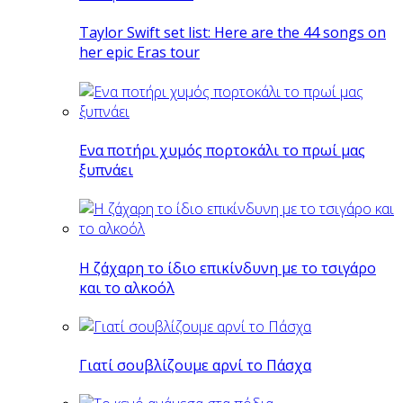
Taylor Swift set list: Here are the 44 songs on
her epic Eras tour
Eνα ποτήρι χυμός πορτοκάλι το πρωί μας
ξυπνάει
Η ζάχαρη το ίδιο επικίνδυνη με το τσιγάρο
και το αλκοόλ
Γιατί σουβλίζουμε αρνί το Πάσχα