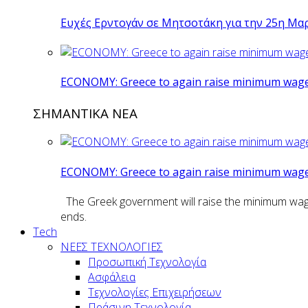
Ευχές Ερντογάν σε Μητσοτάκη για την 25η Μα
ECONOMY: Greece to again raise minimum wage 
ΣΗΜΑΝΤΙΚΑ ΝΕΑ
ECONOMY: Greece to again raise minimum wage 
The Greek government will raise the minimum wage n
ends.
Tech
ΝΕΕΣ ΤΕΧΝΟΛΟΓΙΕΣ
Προσωπική Τεχνολογία
Ασφάλεια
Τεχνολογίες Επιχειρήσεων
Πράσινη Τεχνολογία