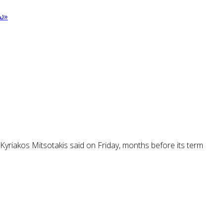
ω»
Kyriakos Mitsotakis said on Friday, months before its term