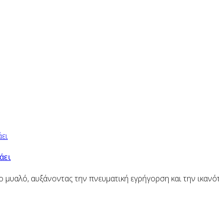
άει
ο μυαλό, αυξάνοντας την πνευματική εγρήγορση και την ικαν