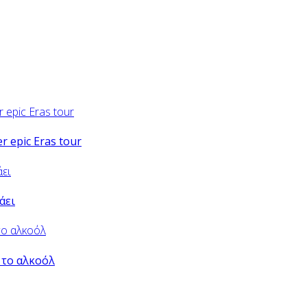
er epic Eras tour
άει
 το αλκοόλ