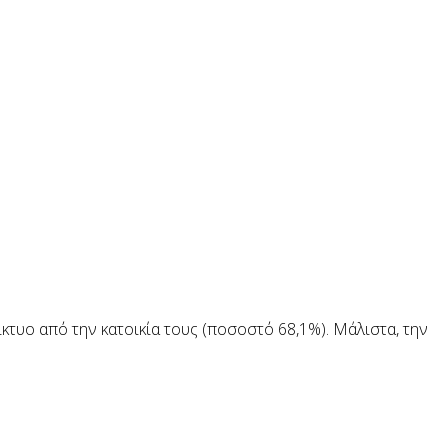
τυο από την κατοικία τους (ποσοστό 68,1%). Μάλιστα, την