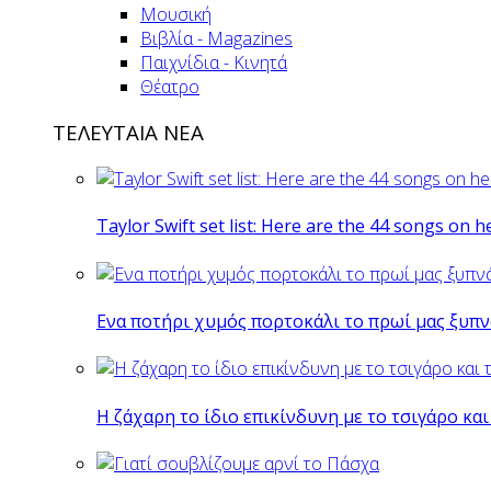
Μουσική
Βιβλία - Magazines
Παιχνίδια - Κινητά
Θέατρο
ΤΕΛΕΥΤΑΙΑ ΝΕΑ
Taylor Swift set list: Here are the 44 songs on h
Eνα ποτήρι χυμός πορτοκάλι το πρωί μας ξυπν
Η ζάχαρη το ίδιο επικίνδυνη με το τσιγάρο και