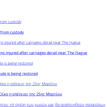
d from custody
zens injured after carriages derail near The Hague
oute is being restored
Οίκο η επέτειος της 25ης Μαρτίου