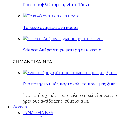
Γιατί σουβλίζουμε αρνί το Πάσχα
Το κενό ανάμεσα στα πόδια.
Science: Απέραντη χωματερή οι ωκεανοί
ΣΗΜΑΝΤΙΚΑ ΝΕΑ
Eνα ποτήρι χυμός πορτοκάλι το πρωί μας ξυπν
Ένα ποτήρι χυμός πορτοκάλι το πρωί «ξυπνάει» τ
χρόνους αντίδρασης, σύμφωνα με...
Woman
ΓΥΝΑΙΚΕΙΑ ΝΕΑ