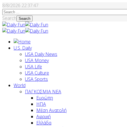
8/8/2026
22:37:48
Search
Search
U.S. Daily
USA Daily News
USA Money
USA Life
USA Culture
USA Sports
World
ΠΑΓΚΟΣΜΙΑ ΝΕΑ
Ευρώπη
ΗΠΑ
Μέση Ανατολή
Αφρική
Ελλάδα