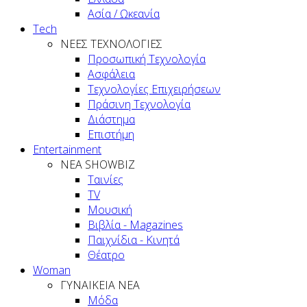
Ασία / Ωκεανία
Tech
ΝΕΕΣ ΤΕΧΝΟΛΟΓΙΕΣ
Προσωπική Τεχνολογία
Ασφάλεια
Τεχνολογίες Επιχειρήσεων
Πράσινη Τεχνολογία
Διάστημα
Επιστήμη
Entertainment
ΝΕΑ SHOWBIZ
Ταινίες
TV
Μουσική
Βιβλία - Magazines
Παιχνίδια - Κινητά
Θέατρο
Woman
ΓΥΝΑΙΚΕΙΑ ΝΕΑ
Μόδα