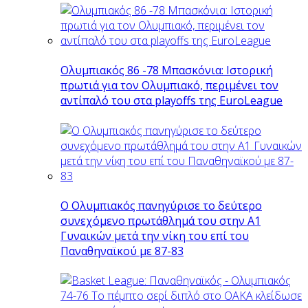
Ολυμπιακός 86 -78 Μπασκόνια: Ιστορική
πρωτιά για τον Ολυμπιακό, περιμένει τον
αντίπαλό του στα playoffs της EuroLeague
Ο Ολυμπιακός πανηγύρισε το δεύτερο
συνεχόμενο πρωτάθλημά του στην Α1
Γυναικών μετά την νίκη του επί του
Παναθηναϊκού με 87-83