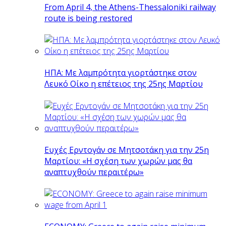
From April 4, the Athens-Thessaloniki railway
route is being restored
ΗΠΑ: Με λαμπρότητα γιορτάστηκε στον
Λευκό Οίκο η επέτειος της 25ης Μαρτίου
Ευχές Ερντογάν σε Μητσοτάκη για την 25η
Μαρτίου: «Η σχέση των χωρών μας θα
αναπτυχθούν περαιτέρω»