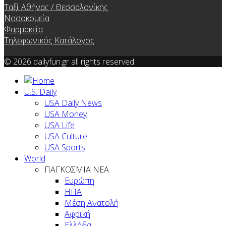
Ταξί Αθήνας / Θεσσαλονίκης
Νοσοκομεία
Φαρμακεία
Τηλεφωνικός Κατάλογος
© 2026 dailyfun.gr all rights reserved.
U.S. Daily
USA Daily News
USA Money
USA Life
USA Culture
USA Sports
World
ΠΑΓΚΟΣΜΙΑ ΝΕΑ
Ευρώπη
ΗΠΑ
Μέση Ανατολή
Αφρική
Ελλάδα