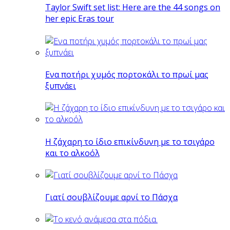
Taylor Swift set list: Here are the 44 songs on
her epic Eras tour
Eνα ποτήρι χυμός πορτοκάλι το πρωί μας
ξυπνάει
Η ζάχαρη το ίδιο επικίνδυνη με το τσιγάρο
και το αλκοόλ
Γιατί σουβλίζουμε αρνί το Πάσχα