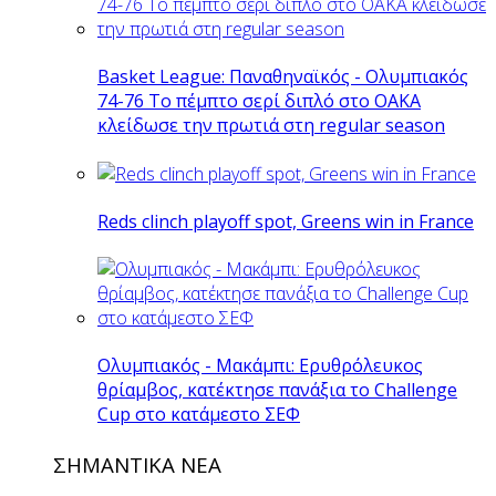
Basket League: Παναθηναϊκός - Ολυμπιακός
74-76 Το πέμπτο σερί διπλό στο ΟΑΚΑ
κλείδωσε την πρωτιά στη regular season
Reds clinch playoff spot, Greens win in France
Ολυμπιακός - Μακάμπι: Ερυθρόλευκος
θρίαμβος, κατέκτησε πανάξια το Challenge
Cup στο κατάμεστο ΣΕΦ
ΣΗΜΑΝΤΙΚΑ ΝΕΑ