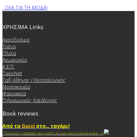
ΟΛΑ ΓΙΑ ΤΗ ΜΟΔΑ!
ΧΡΗΣΙΜΑ Links
Αεροδρόμια
Τρένα
Πλοία
Λεωφορεία
Κ.Ε.Π.
TaxisNet
Ταξί Αθήνας / Θεσσαλονίκης
Νοσοκομεία
Φαρμακεία
Τηλεφωνικός Κατάλογος
Book reviews
Από τα
Gucci
στο... ταγάρι!
Ποια είναι η απόσταση που χωρίζει τα Gucci από το ταπεινό ταγάρι; Η