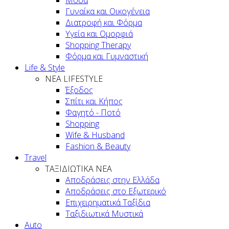
Μόδα
Γυναίκα και Οικογένεια
Διατροφή και Φόρμα
Υγεία και Ομορφιά
Shopping Therapy
Φόρμα και Γυμναστική
Life & Style
ΝΕΑ LIFESTYLE
Έξοδος
Σπίτι και Κήπος
Φαγητό - Ποτό
Shopping
Wife & Husband
Fashion & Beauty
Travel
ΤΑΞΙΔΙΩΤΙΚΑ ΝΕΑ
Αποδράσεις στην Ελλάδα
Αποδράσεις στο Εξωτερικό
Επιχειρηματικά Ταξίδια
Ταξιδιωτικά Μυστικά
Auto