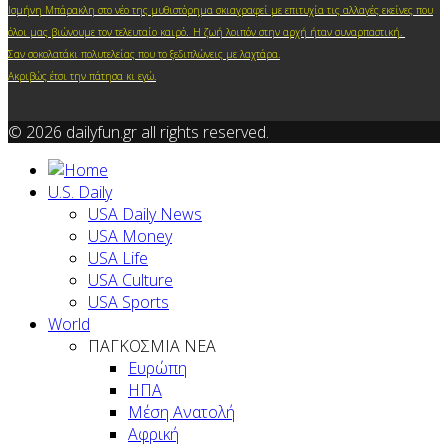
Ισμήνη Μπάρακλη στο νέο της μυθιστόρημα σκιαγραφεί με επιτυχία τις αλλαγές εκείνες που
.
όλοι μας βιώνουμε τον τελευταίο καιρό
Η ζωή λοιπόν στην αρχή ήταν συναρπαστική.
Σαν σοκολατάκι πολυτελείας που το ξεδιπλώνεις με λαχτάρα.
Ακριβώς έτσι την πάτησα κι ε
γώ.
© 2026 dailyfun.gr all rights reserved.
U.S. Daily
USA Daily News
USA Money
USA Life
USA Culture
USA Sports
World
ΠΑΓΚΟΣΜΙΑ ΝΕΑ
Ευρώπη
ΗΠΑ
Μέση Ανατολή
Αφρική