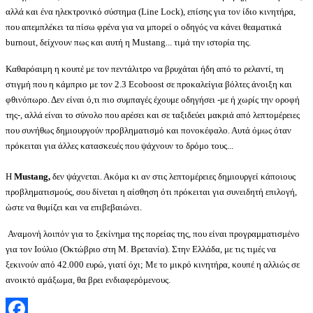
αλλά και ένα ηλεκτρονικό σύστημα (Line Lock), επίσης για τον ίδιο κινητήρα,
που απεμπλέκει τα πίσω φρένα για να μπορεί ο οδηγός να κάνει θεαματικά
burnout
, δείχνουν πως και αυτή η
Mustang...
τιμά την ιστορία της
.
Καθαρόαιμη η κουπέ με τον πεντάλιτρο να βρυχάται ήδη από το ρελαντί, τη
στιγμή που η κάμπριο με τον 2.3 Eco
boost
σε προκαλείγια βόλτες άνοιξη και
φθινόπωρο. Δεν είναι ό,τι πιο συμπαγές έχουμε οδηγήσει -με ή χωρίς την οροφή
της-, αλλά είναι το σύνολο που αρέσει και σε ταξιδεύει μακριά από λεπτομέρειες
που συνήθως δημιουργούν προβληματισμό και πονοκέφαλο. Αυτά όμως όταν
πρόκειται για άλλες κατασκευές που ψάχνουν το δρόμο τους...
Η
Mustang,
δεν ψάχνεται. Ακόμα κι αν στις λεπτομέρειες δημιουργεί κάποιους
προβληματισμούς, σου δίνεται η αίσθηση ότι πρόκειται για συνειδητή επιλογή,
ώστε να θυμίζει και να επιβεβαιώνει.
Αναμονή λοιπόν για το ξεκίνημα της πορείας της, που είναι προγραμματισμένο
για τον Ιούλιο (Οκτώβριο στη Μ. Βρετανία). Στην Ελλάδα, με τις τιμές να
ξεκινούν από 42.000 ευρώ, γιατί όχι; Με το μικρό κινητήρα, κουπέ η αλλιώς σε
ανοικτό αμάξωμα, θα βρει ενδιαφερόμενους.