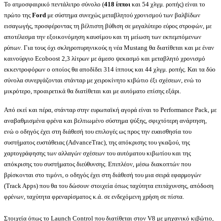
Το ατμοσφαιρικό πεντάλιτρο σύνολο (
418 ίπποι
και 54 χλγμ. ροπής) είναι το
πρώτο της
Ford
με σύστημα συνεχώς μεταβλητού χρονισμού των βαλβίδων
εισαγωγής, προσφέροντας τη βέλτιστη βύθιση σε μεγαλύτερο εύρος στροφών, με
αποτέλεσμα την εξοικονόμηση καυσίμου και τη μείωση των εκπεμπόμενων
ρύπων. Για τους όχι σκληροπυρηνικούς η νέα
Mustang
θα διατίθεται και με έναν
καινούργιο
Ecoboost
2,3 λίτρων με άμεσο ψεκασμό και μεταβλητό χρονισμό
εκκεντροφόρων ο οποίος θα αποδίδει 314 ίππους και 44 χλγμ. ροπής. Και τα δύο
σύνολα συνεργάζονται στάνταρ με χειροκίνητο κιβώτιο έξι σχέσεων, ενώ το
μικρότερο, προαιρετικά θα διατίθεται και με αυτόματο επίσης εξάρι.
Από εκεί και πέρα, στάνταρ στην ευρωπαϊκή αγορά είναι το Performance Pack, με
αναβαθμισμένα φρένα και βελτιωμένο σύστημα ψύξης, σφιχτότερη ανάρτηση,
ενώ ο οδηγός έχει στη διάθεσή του επιλογές ως προς την ευαισθησία του
συστήματος ευστάθειας (AdvanceTrac), της απόκρισης του γκαζιού, της
χαρτογράφησης των αλλαγών σχέσεων του αυτόματου κιβωτίου και της
απόκρισης του συστήματος διεύθυνσης. Επιπλέον, μέσω διακοπτών που
βρίσκονται στο τιμόνι, ο οδηγός έχει στη διάθεσή του μια σειρά εφαρμογών
(Track Apps) που θα του δώσουν στοιχεία όπως ταχύτητα επιτάχυνσης, απόδοση
φρένων, ταχύτητα φρεναρίσματος κ.ά. σε ενδεχόμενη χρήση σε πίστα.
Στοιχεία όπως το Launch Control που διατίθεται στον V8 με μηχανικό κιβώτιο,