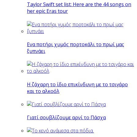
Taylor Swift set list: Here are the 44 songs on
her epic Eras tour
Eνα ποτήρι χυμός πορτοκάλι το πρωί μας
ξυπνάει
Η ζάχαρη το ίδιο επικίνδυνη με το τσιγάρο
και το αλκοόλ
Γιατί σουβλίζουμε αρνί το Πάσχα