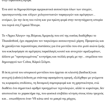
στην ευρωπαϊκή αγορά.
Ένα από τα δημοφιλέστερα
αμερικανικά αυτοκίνητα
όλων των εποχών
,
πρωταγωνιστής ουκ ολίγων χολιγουντιανών παραγωγών και αμέτρητων...
ονείρων, ζει την έκτη του νιότη και για πρώτη φορά στην πενηντάχρονη ιστορία
του περνά στη Γηραιά Ήπειρο
.
Το «Άγριο Άλογο» της Βόρειας Αμερικής που επί της ουσίας διαδέχθηκε το
Thunderbird,
έχει σφραγίσει τον παγκόσμιο αυτοκινητικό χάρτη
.
Προφανώς και
δε χρειάζονται περισσότερες συστάσεις για ένα μοντέλο που στο μισό αιώνα ζωής
του κυκλοφόρησε σε αμέτρητες παραλλαγές κουπέ και ανοιχτών αμαξωμάτων,
άλλοτε με “προσγειωμένους” κινητήρες και πολλές φορές με την... επιμέλεια του
δημιουργού των
Cobra,
Κάρολ Σέλμπι.
Η έκτη γενιά του ιστορικού μοντέλου
που έρχεται σ
ε κλειστή (fastback) και
ανοιχτή (cabrio) έκδοση με στάνταρ υφασμάτινη οροφή, εξελίχθηκε με γνώμονα
τις κορυφαίες επιδόσεις, τη δυναμική συμπεριφορά και τη χρηστικότητα, ενώ
διαθέτει ένα σημαντικό αριθμό προηγμένων τεχνολογιών, αλλά το κυριότερο, δεν
αποποιείται το χαρακτήρα της, που φυσικά επιβάλει κίνηση στους πίσω τροχούς
και... οπωσδήποτε έναν
V8
κάτω από το μακρύ της ρύγχος.