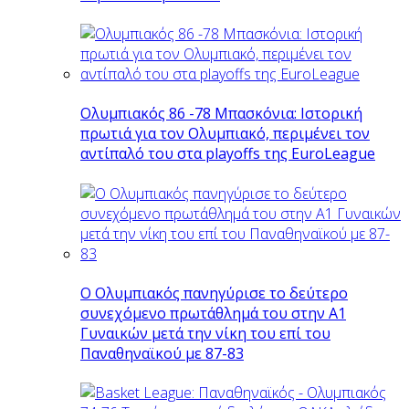
Ολυμπιακός 86 -78 Μπασκόνια: Ιστορική
πρωτιά για τον Ολυμπιακό, περιμένει τον
αντίπαλό του στα playoffs της EuroLeague
Ο Ολυμπιακός πανηγύρισε το δεύτερο
συνεχόμενο πρωτάθλημά του στην Α1
Γυναικών μετά την νίκη του επί του
Παναθηναϊκού με 87-83