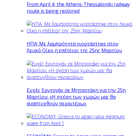
From April 4, the Athens-Thessaloniki railway
route is being restored
ΗΠΑ: Με λαμπρότητα γιορτάστηκε στον
Λευκό Οίκο η επέτειος της 25ης Μαρτίου
Ευχές Ερντογάν σε Μητσοτάκη για την 25η
Μαρτίου: «Η σχέση των χωρών μας θα
αναπτυχθούν περαιτέρω»